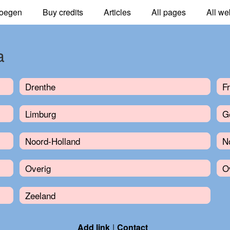
oegen
Buy credits
Articles
All pages
All we
a
Drenthe
Fr
Limburg
G
Noord-Holland
N
Overig
Ov
Zeeland
Add link
Contact