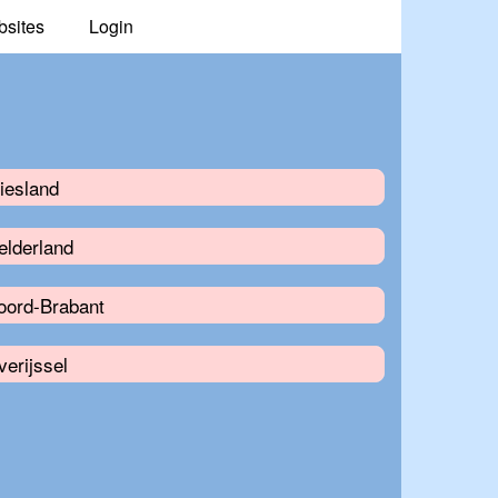
bsites
Login
iesland
elderland
oord-Brabant
erijssel